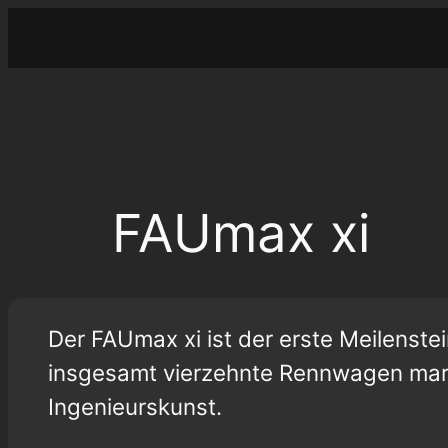
Zum
Inhalt
springen
FAUmax xi
Der FAUmax xi ist der erste Meilenstei
insgesamt vierzehnte Rennwagen mark
Ingenieurskunst.