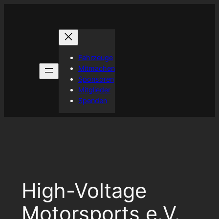
Zum
Inhalt
springen
Fahrzeuge
Mitmachen
Sponsoren
Mitglieder
Spenden
High-Voltage
Motorsports e.V.