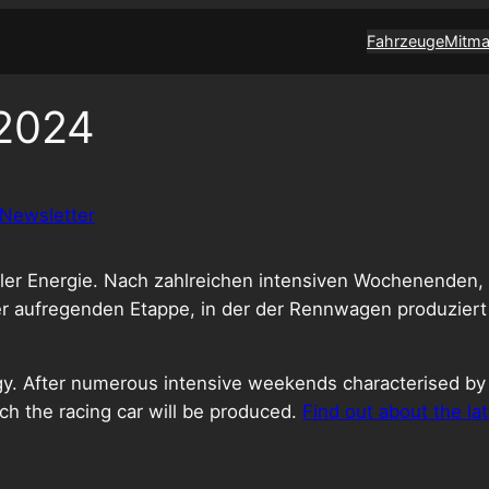
Fahrzeuge
Mitm
 2024
Newsletter
oller Energie. Nach zahlreichen intensiven Wochenenden,
er aufregenden Etappe, in der der Rennwagen produziert
ergy. After numerous intensive weekends characterised b
ch the racing car will be produced.
Find out about the lat