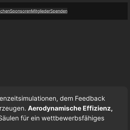
achen
Sponsoren
Mitglieder
Spenden
denzeitsimulationen, dem Feedback
hrzeugen.
Aerodynamische Effizienz,
en Säulen für ein wettbewerbsfähiges