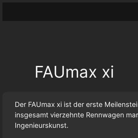
Zum
Inhalt
springen
FAUmax xi
Der FAUmax xi ist der erste Meilenstei
insgesamt vierzehnte Rennwagen mark
Ingenieurskunst.